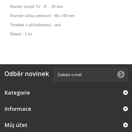
Rozteč otvorů TV - R - 30 mm
Rozměr víčka venkovní - 80 x 80 mm
Šroubek v příslušenství - ano
Balení - 1 ks
Odběr novinek
Kategorie
Informace
Můj účet