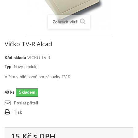
Zobrazit větší
Víčko TV-R Alcad
Kód skladu
VICKO-TV-R
Typ:
Nový produkt
Víčko v bílé barvě pro zásuvky TV-R
40
ks
Skladem
Poslat příteli
Tisk
15 Kč
s DPH