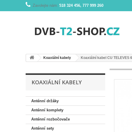
Zavolejte nám:
518 324 456, 777 999 260
Koaxiální kabely
Koaxiální kabel CU TELEVES 
KOAXIÁLNÍ KABELY
Anténní držáky
Anténní komplety
Anténní rozbočovače
Anténní sety