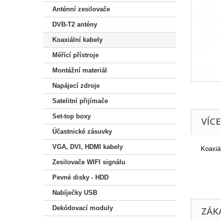
Anténní zesilovače
DVB-T2 antény
Koaxiální kabely
Měřící přístroje
Montážní materiál
Napájecí zdroje
Satelitní přijímače
Set-top boxy
VÍC
Účastnické zásuvky
VGA, DVI, HDMI kabely
Koaxiál
Zesilovače WIFI signálu
Pevné disky - HDD
Nabíječky USB
Dekódovací moduly
ZÁKA