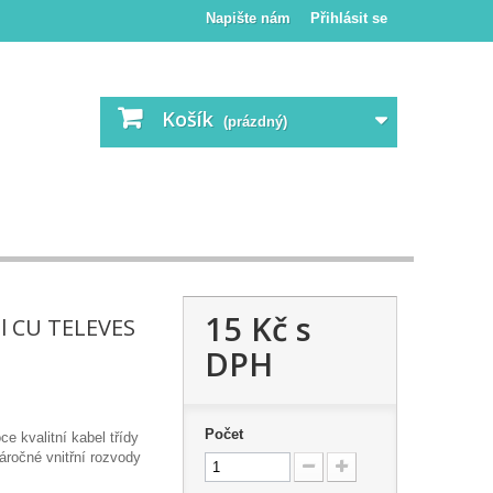
Napište nám
Přihlásit se
Košík
(prázdný)
15 Kč
s
el CU TELEVES
DPH
Počet
ce kvalitní kabel třídy
ročné vnitřní rozvody