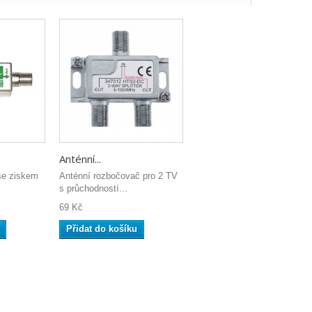
Anténní...
se ziskem
Anténní rozbočovač pro 2 TV
s průchodností...
69 Kč
Přidat do košíku