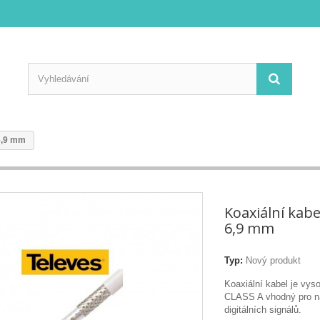
6,9 mm
Koaxiální kab
6,9 mm
Typ:
Nový produkt
Koaxiální kabel je vyso
CLASS A vhodný pro ná
digitálních signálů.