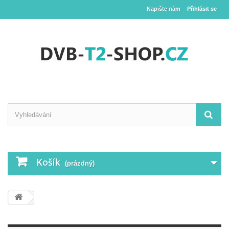
Napište nám
Přihlásit se
Košík
(prázdný)